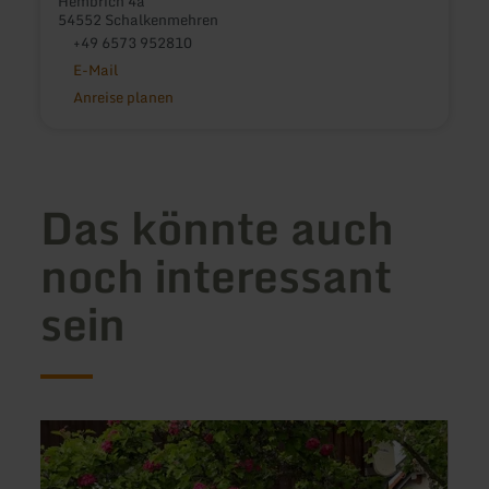
Hembrich 4a
54552 Schalkenmehren
+49 6573 952810
E-Mail
Anreise planen
Das könnte auch
noch interessant
sein
mehr
mehr
erfahren
erfah
zu:
zu:
Ferienwohnung
Casa