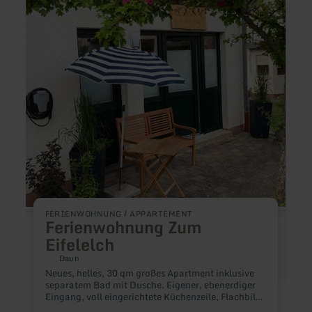
Zum
di
Eifelelch
Licata
Ferie
FERIENWOHNUNG / APPARTEMENT
Ferienwohnung Zum
Eifelelch
Daun
Neues, helles, 30 qm großes Apartment inklusive
separatem Bad mit Dusche. Eigener, ebenerdiger
F
Eingang, voll eingerichtete Küchenzeile, Flachbild-
TV, Funktionscouch, gratis WLAN, hochwertiges