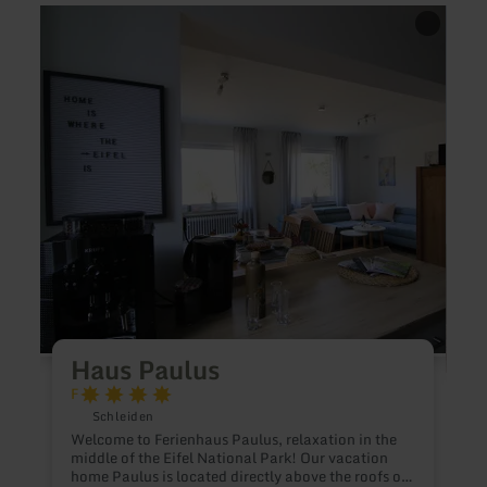
learn
learn
more
more
about:
about
Haus
Hotel
Paulus
am
See
Haus Paulus
F
Schleiden
T
Welcome to Ferienhaus Paulus, relaxation in the
N
middle of the Eifel National Park! Our vacation
a
home Paulus is located directly above the roofs of