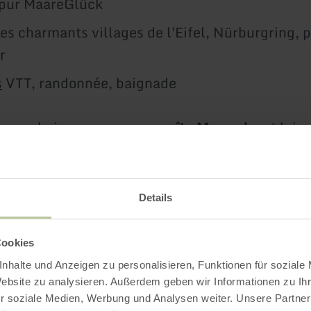
pur MaareGlück
es charmants villages de l'Eifel, Nürburgring, 
r
s
VTT, randonnée, baignade
os prochaines vacances au
gîte Maarruhe
et lais
ar la nature !
 plus
Details
Cookies
nhalte und Anzeigen zu personalisieren, Funktionen für soziale
Plus d'information
Website zu analysieren. Außerdem geben wir Informationen zu I
r soziale Medien, Werbung und Analysen weiter. Unsere Partner