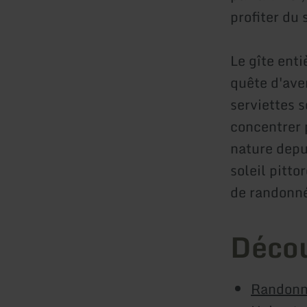
profiter du 
Le gîte enti
quête d'aven
serviettes 
concentrer p
nature depu
soleil pitt
de randonné
Décou
Randonn