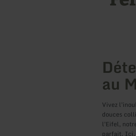
Déte
au 
Vivez l'inou
douces coll
l'Eifel, not
parfait. Ici