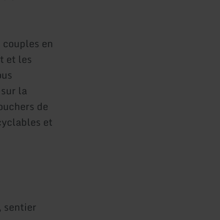
s couples en
t et les
ous
sur la
couchers de
cyclables et
 sentier