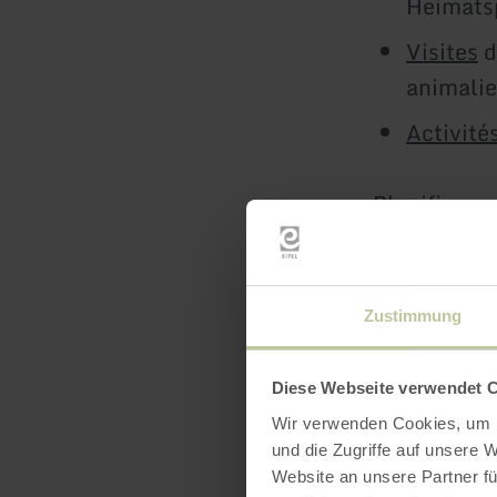
Heimats
Visites
d
animalie
Activité
Planifiez v
embrasser p
en savoir
Zustimmung
Diese Webseite verwendet 
Wir verwenden Cookies, um I
und die Zugriffe auf unsere 
Website an unsere Partner fü