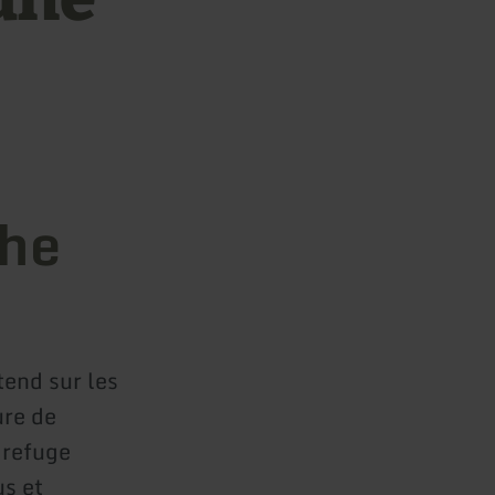
uhe
étend sur les
ure de
 refuge
us et