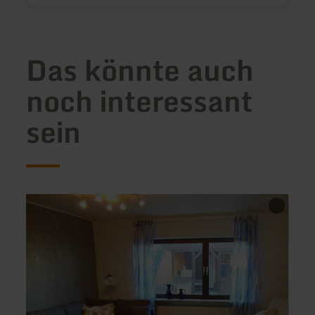
Das könnte auch
noch interessant
sein
mehr
mehr
erfahren
erfah
zu:
zu:
Ferienwohnung
Hotel
Astor
Zens