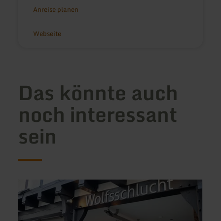
Anreise planen
Webseite
Das könnte auch
noch interessant
sein
mehr
mehr
erfahren
erfah
zu:
zu:
Hotel-
Ferie
Restaurant
am