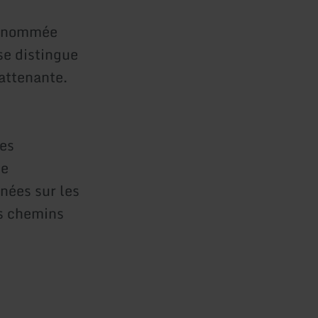
 renommée
se distingue
 attenante.
tes
de
nnées sur les
is chemins