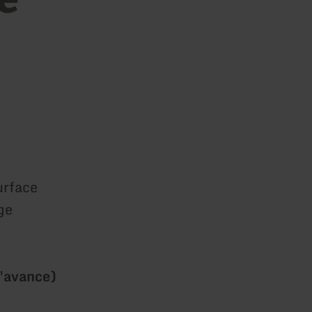
urface
ge
l'avance)