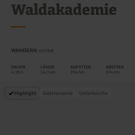
Waldakademie
Art
Schwierigkeit:
WANDERN
-
mittel
der
Tour:
DAUER
LÄNGE
AUFSTIEG
ABSTIEG
4:15 h
14,3 km
294 hm
294 hm
Highlight
Gastronomie
Unterkünfte