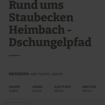
Rund ums
Staubecken
Heimbach -
Dschungelpfad
Art
Schwierigkeit:
WANDERN
-
sehr leicht, leicht
der
Tour:
DAUER
LÄNGE
AUFSTIEG
ABSTIEG
2:00 h
5,0 km
90 hm
90 hm