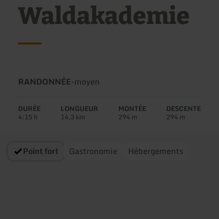
Waldakademie
Type
Difficulté:
RANDONNÉE
-
moyen
de
circuit:
DURÉE
LONGUEUR
MONTÉE
DESCENTE
4:15 h
14,3 km
294 m
294 m
Point fort
Gastronomie
Hébergements