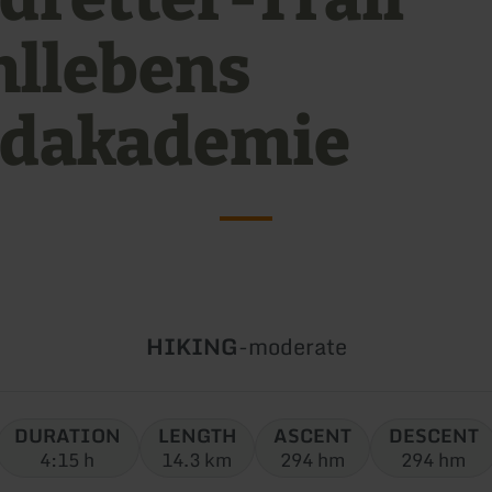
llebens
dakademie
Type
Difficulty:
HIKING
-
moderate
of
tour:
DURATION
LENGTH
ASCENT
DESCENT
4:15 h
14.3 km
294 hm
294 hm