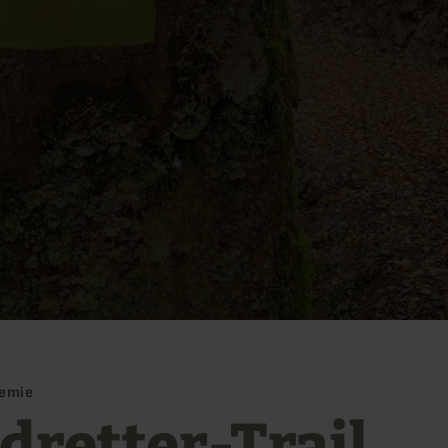
demie
dretter-Trail