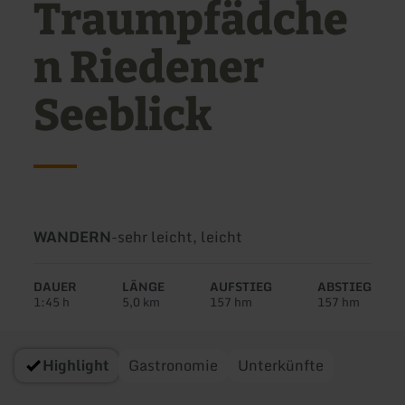
Traumpfädche
n Riedener
Seeblick
Art
Schwierigkeit:
WANDERN
-
sehr leicht, leicht
der
Tour:
DAUER
LÄNGE
AUFSTIEG
ABSTIEG
1:45 h
5,0 km
157 hm
157 hm
Highlight
Gastronomie
Unterkünfte