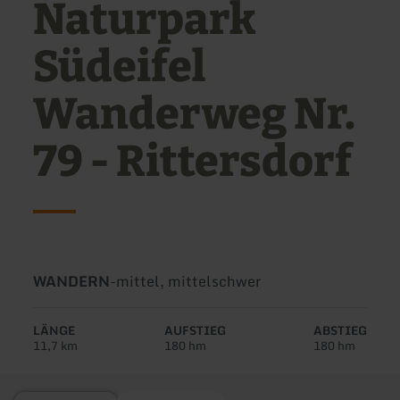
Naturpark
Südeifel
Wanderweg Nr.
79 - Rittersdorf
Art
Schwierigkeit:
WANDERN
-
mittel, mittelschwer
der
Tour:
LÄNGE
AUFSTIEG
ABSTIEG
11,7 km
180 hm
180 hm