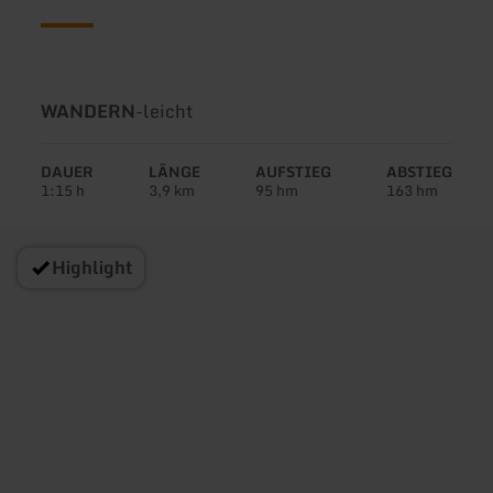
Art
Schwierigkeit:
WANDERN
-
leicht
der
Tour:
DAUER
LÄNGE
AUFSTIEG
ABSTIEG
1:15 h
3,9 km
95 hm
163 hm
Highlight