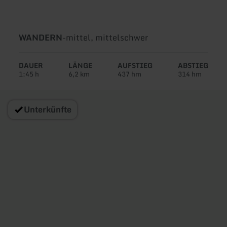
Art
Schwierigkeit:
WANDERN
-
mittel, mittelschwer
der
Tour:
DAUER
LÄNGE
AUFSTIEG
ABSTIEG
1:45 h
6,2 km
437 hm
314 hm
Unterkünfte