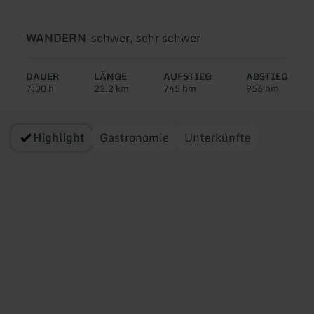
Art
Schwierigkeit:
WANDERN
-
schwer, sehr schwer
der
Tour:
DAUER
LÄNGE
AUFSTIEG
ABSTIEG
7:00 h
23,2 km
745 hm
956 hm
Highlight
Gastronomie
Unterkünfte