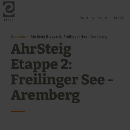
Zurück
Zum Hauptinhalt springen
Zur Suche springen
Zur Hauptnavigation springe
Zum Footer springen
zur
Startseite
BUCHEN
SUCHE
MENÜ
Startseite
AhrSteig Etappe 2: Freilinger See - Aremberg
AhrSteig
Etappe 2:
Freilinger See -
Aremberg