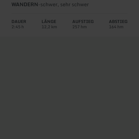
Art
Schwierigkeit:
WANDERN
-
schwer, sehr schwer
der
Tour:
DAUER
LÄNGE
AUFSTIEG
ABSTIEG
2:45 h
12,2 km
257 hm
164 hm