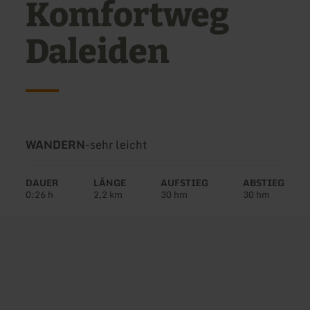
Komfortweg
Daleiden
Art
Schwierigkeit:
WANDERN
-
sehr leicht
der
Tour:
DAUER
LÄNGE
AUFSTIEG
ABSTIEG
0:26 h
2,2 km
30 hm
30 hm