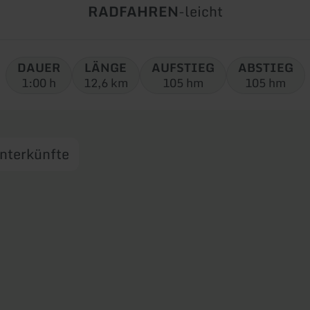
Art
Schwierigkeit:
RADFAHREN
-
leicht
der
Tour:
DAUER
LÄNGE
AUFSTIEG
ABSTIEG
1:00 h
12,6 km
105 hm
105 hm
nterkünfte