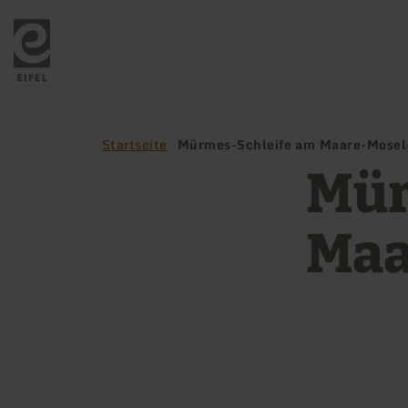
Zurück
zur
Startseite
Startseite
Mürmes-Schleife am Maare-Mose
Mür
Maa