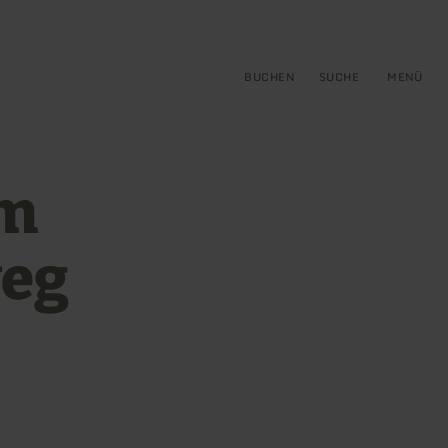
gen
ringen
BUCHEN
SUCHE
MENÜ
am
eg