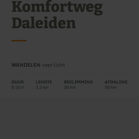
Komfortweg
Daleiden
Soort
Moeilijkheidsgraad:
WANDELEN
-
zeer licht
tour:
DUUR
LENGTE
BEKLIMMING
AFDALING
0:26 h
2,2 km
30 hm
30 hm