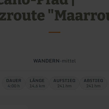
zroute "Maarro
Art
Schwierigkeit:
WANDERN
-
mittel
der
Tour:
DAUER
LÄNGE
AUFSTIEG
ABSTIEG
4:00 h
14,6 km
241 hm
241 hm