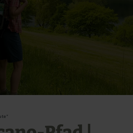
ute"
cano-Pfad |