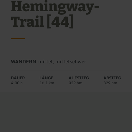
Hemingway-
Trail [44]
Art
Schwierigkeit:
WANDERN
-
mittel, mittelschwer
der
Tour:
DAUER
LÄNGE
AUFSTIEG
ABSTIEG
4:00 h
16,1 km
329 hm
329 hm