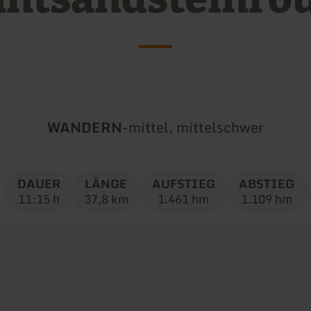
Art
Schwierigkeit:
WANDERN
-
mittel, mittelschwer
der
Tour:
DAUER
LÄNGE
AUFSTIEG
ABSTIEG
11:15 h
37,8 km
1.461 hm
1.109 hm