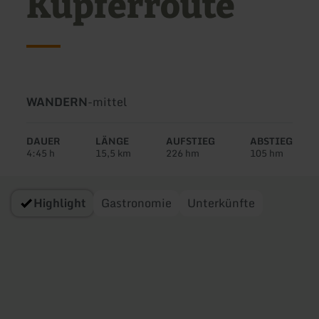
Kupferroute
Art
Schwierigkeit:
WANDERN
-
mittel
der
Tour:
DAUER
LÄNGE
AUFSTIEG
ABSTIEG
4:45 h
15,5 km
226 hm
105 hm
Highlight
Gastronomie
Unterkünfte