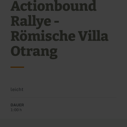
Actionbound
Rallye -
Römische Villa
Otrang
Schwierigkeit:
leicht
DAUER
1:00 h