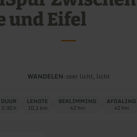
e und Eifel
Soort
Moeilijkheidsgraad:
WANDELEN
-
zeer licht, licht
tour:
DUUR
LENGTE
BEKLIMMING
AFDALING
2:30 h
10,1 km
42 hm
42 hm