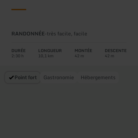
Type
Difficulté:
RANDONNÉE
-
très facile, facile
de
circuit:
DURÉE
LONGUEUR
MONTÉE
DESCENTE
2:30 h
10,1 km
42 m
42 m
Point fort
Gastronomie
Hébergements