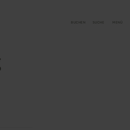
gen
ringen
BUCHEN
SUCHE
MENÜ
g