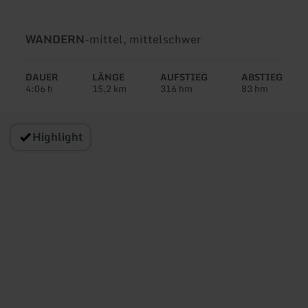
Art
Schwierigkeit:
WANDERN
-
mittel, mittelschwer
der
Tour:
DAUER
LÄNGE
AUFSTIEG
ABSTIEG
4:06 h
15,2 km
316 hm
83 hm
Highlight