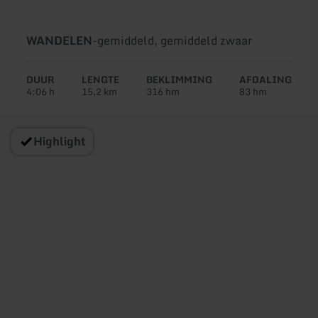
Soort
Moeilijkheidsgraad:
WANDELEN
-
gemiddeld, gemiddeld zwaar
tour:
DUUR
LENGTE
BEKLIMMING
AFDALING
4:06 h
15,2 km
316 hm
83 hm
Highlight