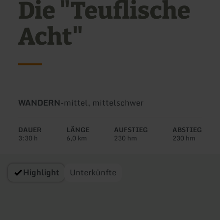
Die "Teuflische
Acht"
Art
Schwierigkeit:
WANDERN
-
mittel, mittelschwer
der
Tour:
DAUER
LÄNGE
AUFSTIEG
ABSTIEG
3:30 h
6,0 km
230 hm
230 hm
Highlight
Unterkünfte