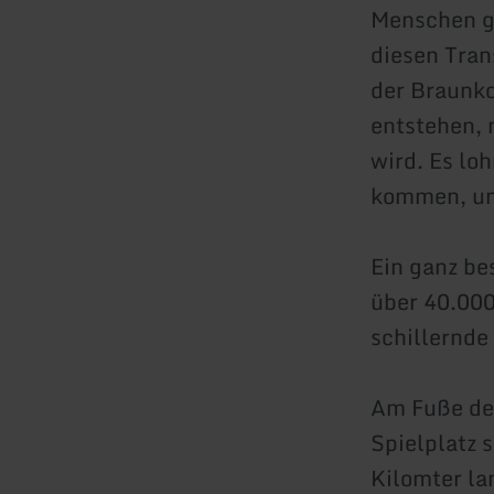
Menschen ge
diesen Tran
der Braunko
entstehen, 
wird. Es lo
kommen, um
Ein ganz be
über 40.000
schillernde
Am Fuße des
Spielplatz 
Kilomter l