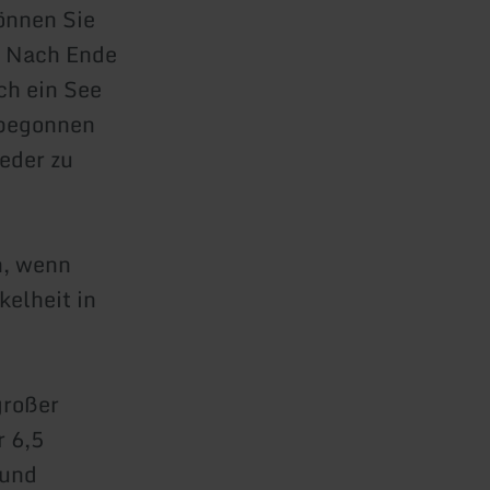
önnen Sie
. Nach Ende
ch ein See
 begonnen
ieder zu
n, wenn
elheit in
großer
r 6,5
 und