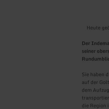
Heute geö
Der Indeman
seiner ober
Rundumblick
Sie haben d
auf der Gol
dem Aufzug
transportie
die Region 