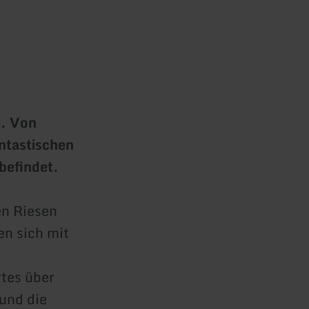
s. Von
ntastischen
befindet.
en Riesen
en sich mit
rtes über
und die