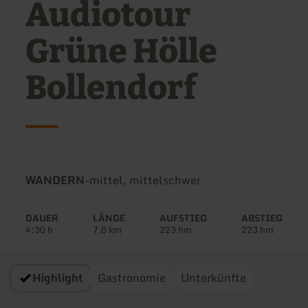
Audiotour
Grüne Hölle
Bollendorf
Art
Schwierigkeit:
WANDERN
-
mittel, mittelschwer
der
Tour:
DAUER
LÄNGE
AUFSTIEG
ABSTIEG
4:30 h
7,0 km
223 hm
223 hm
Highlight
Gastronomie
Unterkünfte