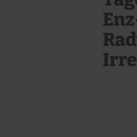
Enz
Rad
Irre