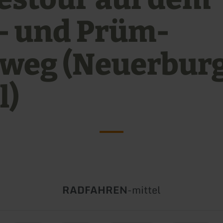
- und Prüm-
weg (Neuerbur
l)
Art
Schwierigkeit:
RADFAHREN
-
mittel
der
Tour: