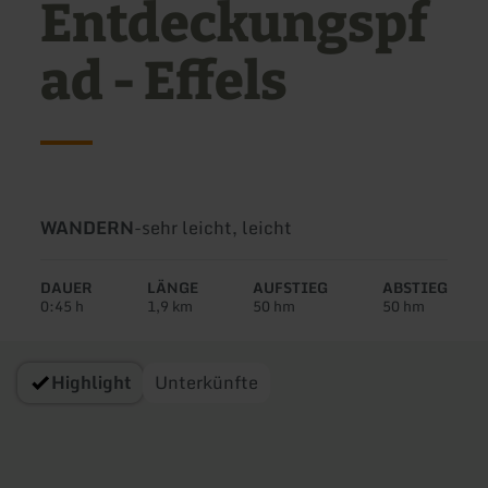
Entdeckungspf
ad - Effels
Art
Schwierigkeit:
WANDERN
-
sehr leicht, leicht
der
Tour:
DAUER
LÄNGE
AUFSTIEG
ABSTIEG
0:45 h
1,9 km
50 hm
50 hm
Highlight
Unterkünfte