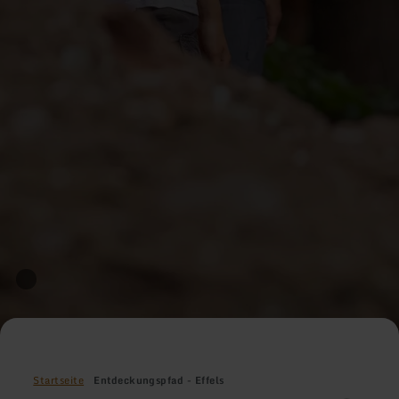
Startseite
Entdeckungspfad - Effels