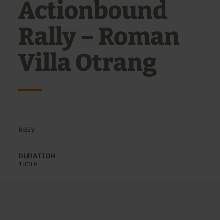
Actionbound
Rally – Roman
Villa Otrang
Difficulty:
easy
DURATION
1:00 h