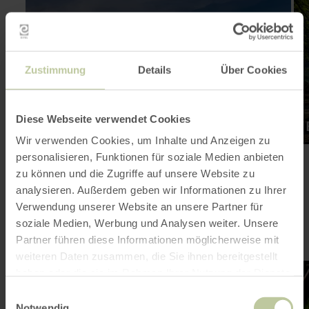
erfahren
erf
zu:
zu:
Eifel
Eif
erleben
Sh
Zustimmung
Details
Über Cookies
Diese Webseite verwendet Cookies
Wir verwenden Cookies, um Inhalte und Anzeigen zu
personalisieren, Funktionen für soziale Medien anbieten
zu können und die Zugriffe auf unsere Website zu
analysieren. Außerdem geben wir Informationen zu Ihrer
Verwendung unserer Website an unsere Partner für
soziale Medien, Werbung und Analysen weiter. Unsere
Eifel erleben
Partner führen diese Informationen möglicherweise mit
weiteren Daten zusammen, die Sie ihnen bereitgestellt
mehr
me
haben oder die sie im Rahmen Ihrer Nutzung der Dienste
erfahren
erf
zu:
zu:
gesammelt haben.
Einwilligungsauswahl
Unterkunftssuche
Kre
Notwendig