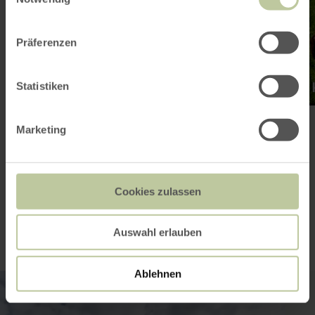
Dü
Präferenzen
Statistiken
Marketing
Unterkunftssuche
Highlight-Teaser
Cookies zulassen
Auswahl erlauben
Ablehnen