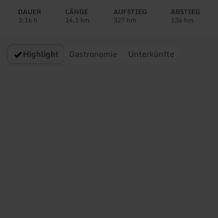
Tour:
DAUER
LÄNGE
AUFSTIEG
ABSTIEG
3:16 h
14,1 km
327 hm
136 hm
Highlight
Gastronomie
Unterkünfte