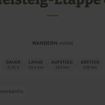
Art
Schwierigkeit:
WANDERN
-
mittel
der
Tour:
DAUER
LÄNGE
AUFSTIEG
ABSTIEG
5:35 h
22,4 km
361 hm
420 hm
nterkünfte