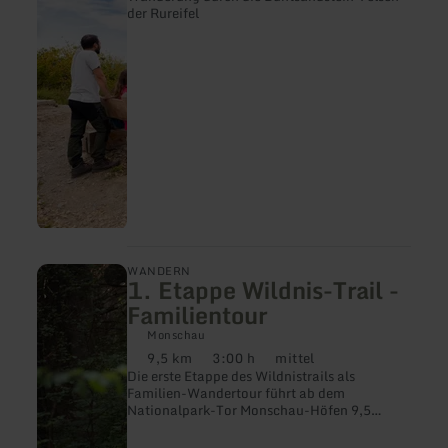
der Rureifel
mehr
WANDERN
1. Etappe Wildnis-Trail -
erfahren
zu:
Familientour
1.
Etappe
Monschau
Wildnis-
9,5 km
3:00 h
mittel
Distanz:
Dauer:
Anforderung:
Trail
Die erste Etappe des Wildnistrails als
-
Familien-Wandertour führt ab dem
Familientour
Nationalpark-Tor Monschau-Höfen 9,5
Kilometer durch die Natur der Eifel.