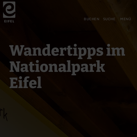
Zurück
Zum Hauptinhalt springen
Zur Suche springen
Zur Hauptnavigation springe
Zum Footer springen
zur
Startseite
BUCHEN
SUCHE
MENÜ
Wandertipps im
Nationalpark
Eifel