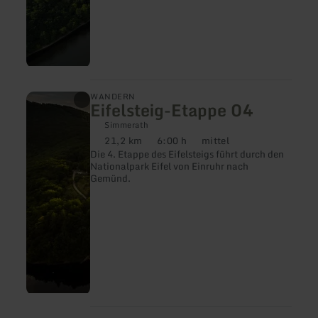
mehr
WANDERN
Eifelsteig-Etappe 04
erfahren
zu:
Simmerath
Eifelsteig-
21,2 km
6:00 h
mittel
Etappe
Distanz:
Dauer:
Anforderung:
Die 4. Etappe des Eifelsteigs führt durch den
04
Nationalpark Eifel von Einruhr nach
Gemünd.