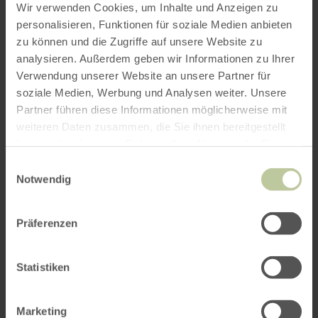
Wir verwenden Cookies, um Inhalte und Anzeigen zu
personalisieren, Funktionen für soziale Medien anbieten
zu können und die Zugriffe auf unsere Website zu
analysieren. Außerdem geben wir Informationen zu Ihrer
Verwendung unserer Website an unsere Partner für
soziale Medien, Werbung und Analysen weiter. Unsere
Partner führen diese Informationen möglicherweise mit
weiteren Daten zusammen, die Sie ihnen bereitgestellt
haben oder die sie im Rahmen Ihrer Nutzung der Dienste
gesammelt haben.
Einwilligungsauswahl
Notwendig
Präferenzen
mehr
WANDERN
Statistiken
Der Wilde Weg
erfahren
zu:
Schleiden
Der
1,5 km
0:30 h
leicht
Marketing
Wilde
Distanz:
Dauer:
Anforderung: