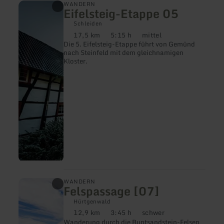
mehr
WANDERN
Eifelsteig-Etappe 05
erfahren
zu:
Schleiden
Eifelsteig-
17,5 km
5:15 h
mittel
Etappe
Distanz:
Dauer:
Anforderung:
Die 5. Eifelsteig-Etappe führt von Gemünd
05
nach Steinfeld mit dem gleichnamigen
Kloster.
mehr
WANDERN
Felspassage [07]
erfahren
zu:
Hürtgenwald
Felspassage
12,9 km
3:45 h
schwer
[07]
Distanz:
Dauer:
Anforderung:
Wanderung durch die Buntsandstein-Felsen