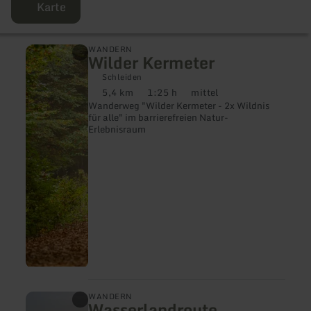
Karte
mehr
WANDERN
Wilder Kermeter
erfahren
zu:
Schleiden
Wilder
5,4 km
1:25 h
mittel
Kermeter
Distanz:
Dauer:
Anforderung:
Wanderweg "Wilder Kermeter - 2x Wildnis
für alle" im barrierefreien Natur-
Erlebnisraum
mehr
WANDERN
Wasserlandroute
erfahren