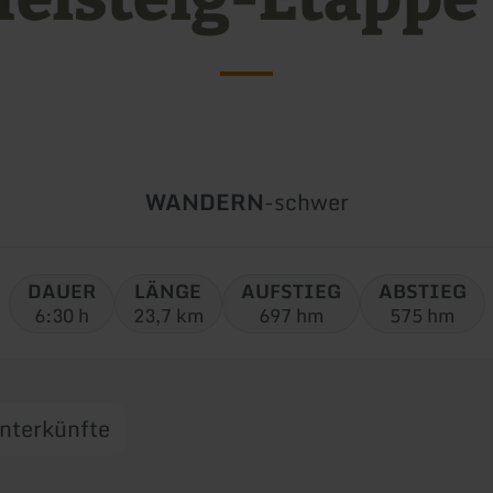
Art
Schwierigkeit:
WANDERN
-
schwer
der
Tour:
DAUER
LÄNGE
AUFSTIEG
ABSTIEG
6:30 h
23,7 km
697 hm
575 hm
nterkünfte