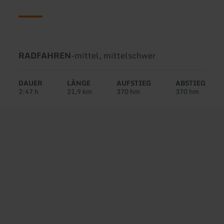
Art
Schwierigkeit:
RADFAHREN
-
mittel, mittelschwer
der
Tour:
DAUER
LÄNGE
AUFSTIEG
ABSTIEG
2:47 h
21,9 km
370 hm
370 hm