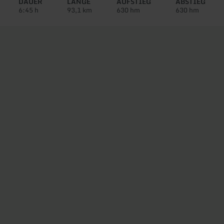
DAUER
LÄNGE
AUFSTIEG
ABSTIEG
6:45 h
93,1 km
630 hm
630 hm