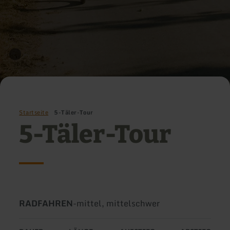
Startseite
5-Täler-Tour
5-Täler-Tour
Art
Schwierigkeit:
RADFAHREN
-
mittel, mittelschwer
der
Tour: