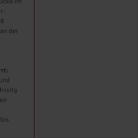
ücke im
r-
58
an der
rt:
 und
risitg
len
bis