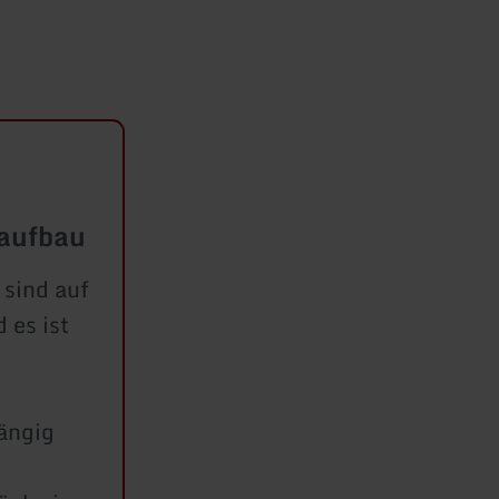
raufbau
sind auf
 es ist
ängig