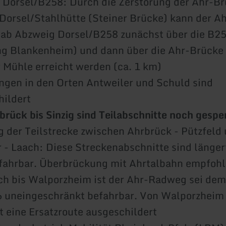
 Dorsel/B258: Durch die Zerstörung der Ahr-Br
Dorsel/Stahlhütte (Steiner Brücke) kann der Ah
ab Abzweig Dorsel/B258 zunächst über die B2
ng Blankenheim) und dann über die Ahr-Brücke 
 Mühle erreicht werden (ca. 1 km)
ngen in den Orten Antweiler und Schuld sind
hildert
rück bis Sinzig sind Teilabschnitte noch gesper
 der Teilstrecke zwischen Ahrbrück - Pützfeld
 - Laach: Diese Streckenabschnitte sind längerf
efahrbar. Überbrückung mit Ahrtalbahn empfoh
ch bis Walporzheim ist der Ahr-Radweg sei dem
6 uneingeschränkt befahrbar. Von Walporzheim 
st eine Ersatzroute ausgeschildert