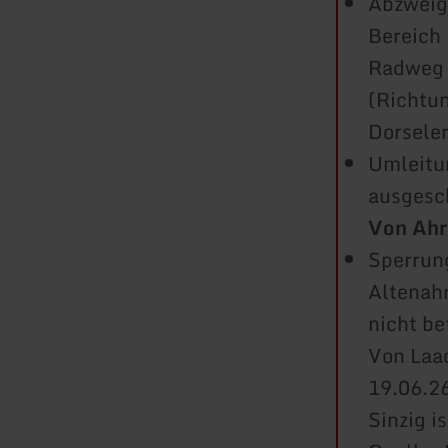
Abzweig
Bereich 
Radweg 
(Richtu
Dorseler
Umleitu
ausgesc
Von Ahrb
Sperrung
Altenahr
nicht b
Von Laa
19.06.2
Sinzig i