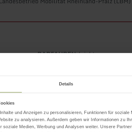
Landesbetrieb Mobilität Rheinland-Pfalz (LBM)
Art
Schwierigkeit:
RADFAHREN
-
leicht
der
Tour:
LÄNGE
AUFSTIEG
ABSTIEG
75,8 km
182 hm
594 hm
Details
Cookies
nhalte und Anzeigen zu personalisieren, Funktionen für soziale
nterkünfte
Website zu analysieren. Außerdem geben wir Informationen zu I
r soziale Medien, Werbung und Analysen weiter. Unsere Partner