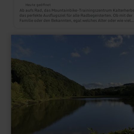
Heute geöffnet
Ab aufs Rad, das Mountainbike-Trainingszentrum Kalterherbe
das perfekte Ausflugsziel für alle Radbegeisterten. Ob mit der
Familie oder den Bekannten, egal welches Alter oder wie viel
Erfahrung auf dem Mountainbike mitgebracht wird – hier hab
Biker ihren Spaß an der sportlichen Herausforderung. Auch
ungeübte Radfahrer sind herzlich willkommen.
mehr
erfahren
zu:
Angeln
-
Stadtkyll,
Wirftstausee