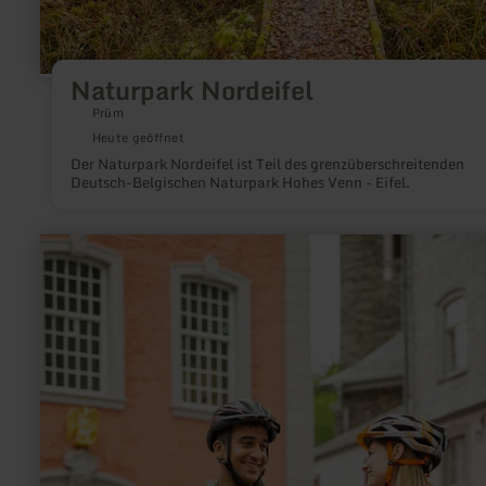
Naturpark Nordeifel
Prüm
Heute geöffnet
Der Naturpark Nordeifel ist Teil des grenzüberschreitenden
Deutsch-Belgischen Naturpark Hohes Venn - Eifel.
mehr
erfahren
zu:
Pedelec-
Verleih
Nationalpark-
Tor
Höfen