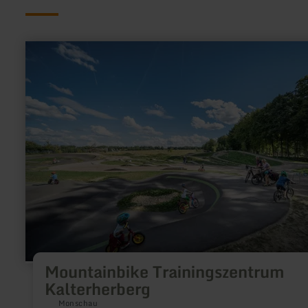
mehr
erfahren
zu:
Mountainbike
Trainingszentrum
Kalterherberg
Mountainbike Trainingszentrum
Kalterherberg
Monschau