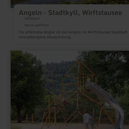
Angeln - Stadtkyll, Wirftstausee
Stadtkyll
Heute geöffnet
Für erfahrene Angler ist das Angeln im Wirftstausee Stadtkyll
eine gelungene Abwechslung.
mehr
erfahren
zu:
Spielplatz
Einruhr