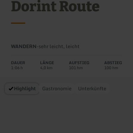
Dorint Route
Art
Schwierigkeit:
WANDERN
-
sehr leicht, leicht
der
Tour:
DAUER
LÄNGE
AUFSTIEG
ABSTIEG
1:06 h
4,0 km
101 hm
100 hm
Highlight
Gastronomie
Unterkünfte