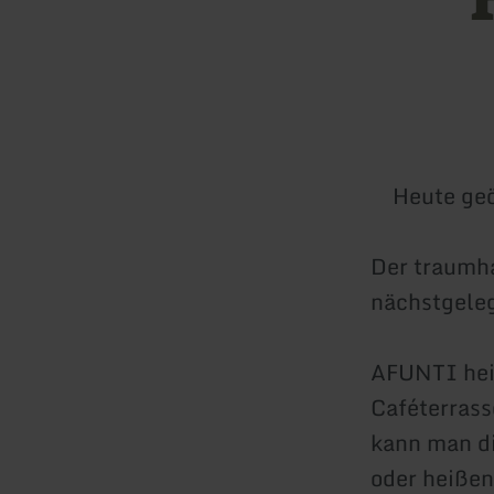
Heute geö
Der traumha
nächstgeleg
AFUNTI heiß
Caféterrass
kann man di
oder heißen