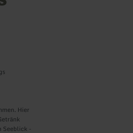
gs
d
mmen. Hier
Getränk
 Seeblick -