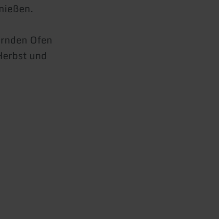
enießen.
ternden Ofen
Herbst und