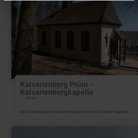
Prüm
-
Kalvarienbergkapelle
Kalvarienberg Prüm -
Kalvarienbergkapelle
Prüm
Am Osthang des Kalvarienberges steht die kleine Kapelle.
mehr
erfahren