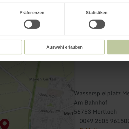
Kontakt
Präferenzen
Statistiken
Auswahl erlauben
Wasserspielplatz M
Am Bahnhof
56753 Mertloch
0049 2605 96150