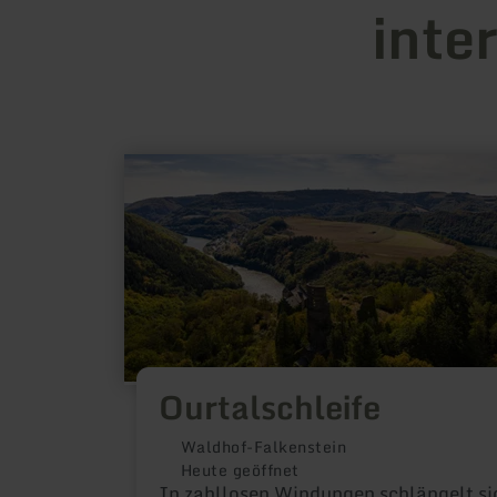
inte
mehr
erfahren
zu:
Ourtalschleife
Ourtalschleife
Waldhof-Falkenstein
Heute geöffnet
In zahllosen Windungen schlängelt si