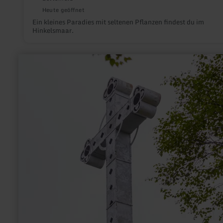
Heute geöffnet
Ein kleines Paradies mit seltenen Pflanzen findest du im
Hinkelsmaar.
mehr
erfahren
zu:
Kreuz
im
Venn