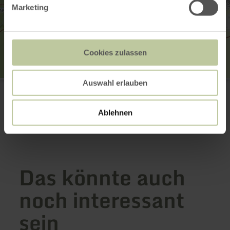
Marketing
Cookies zulassen
Auswahl erlauben
Burg Monschau
52156 Monschau
Anreise planen
Ablehnen
in Karte anzeigen
Das könnte auch
noch interessant
sein