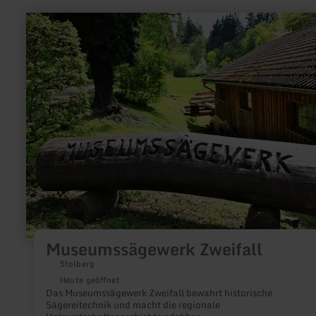
mehr
erfahren
zu:
Museumssägewerk
Zweifall
Museumssägewerk Zweifall
Stolberg
Heute geöffnet
Das Museumssägewerk Zweifall bewahrt historische
Sägereitechnik und macht die regionale