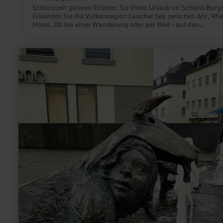
Schlosszeit gönnen!Erleben Sie Ihren Urlaub im Schloss Burg
Erkunden Sie die Vulkanregion Laacher See zwischen Ahr, Rhe
Mosel. Ob bei einer Wanderung oder per Bike – auf den
Traumpfaden der Eifel und im UNESCO Welterbe Oberes
Mittelrheintal gibt es spektakuläre Naturerlebnisse, Burgen,
Kulturschätze & und vieles mehr zu entdecken.
mehr
erfahren
zu:
De
Beberijer
Gäßestrepper