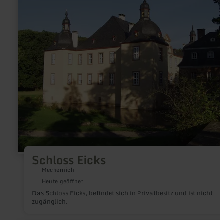
Schloss
Eicks
Schloss Eicks
Mechernich
Heute geöffnet
Das Schloss Eicks, befindet sich in Privatbesitz und ist nicht
zugänglich.